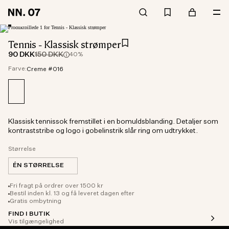
Tennis - Klassisk strømper
90 DKK
150 DKK
40%
Farve:
Creme #016
Klassisk tennissok fremstillet i en bomuldsblanding. Detaljer som
kontraststribe og logo i gobelinstrik slår ring om udtrykket.
Størrelse
ÉN STØRRELSE
Fri fragt på ordrer over 1500 kr
Bestil inden kl. 13 og få leveret dagen efter
Gratis ombytning
FIND I BUTIK
Vis tilgængelighed