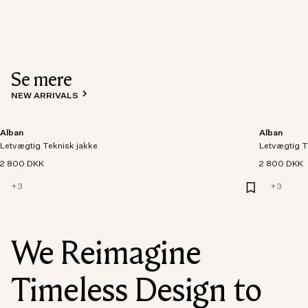
Se mere
NEW ARRIVALS
Alban
Alban
Letvægtig Teknisk jakke
Letvægtig T
2 800 DKK
2 800 DKK
+
3
+
3
We Reimagine
Timeless Design to