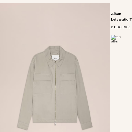
Alban
Letvægtig T
2 800 DKK
+
3