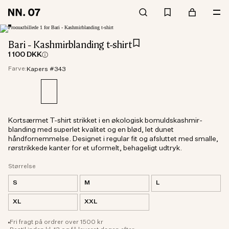
Bari - Kashmirblanding t-shirt
1 100 DKK
Farve:
Kapers #343
Kortsærmet T-shirt strikket i en økologisk bomuldskashmir-
blanding med superlet kvalitet og en blød, let dunet
håndfornemmelse. Designet i regular fit og afsluttet med smalle,
rørstrikkede kanter for et uformelt, behageligt udtryk.
Størrelse
S
M
L
XL
XXL
Fri fragt på ordrer over 1500 kr