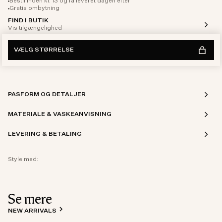
Bestil inden kl. 13 og få leveret dagen efter
Gratis ombytning
FIND I BUTIK
Vis tilgængelighed
VÆLG STØRRELSE
PASFORM OG DETALJER
MATERIALE & VASKEANVISNING
LEVERING & BETALING
Style med:
Se mere
NEW ARRIVALS