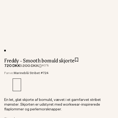
Freddy - Smooth bomuld skjorte
720 DKK
1 200 DKK
40%
Farve:
Marineblå Stribet #724
En let, glat skjorte af bomuld, vævet i et garnfarvet stribet
mønster. Skjorten er udstyret med workwear-inspirerede
flaplommer og perlemorsknapper.