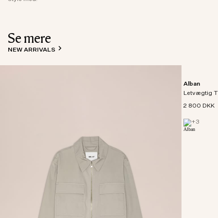
Se mere
NEW ARRIVALS
Alban
Letvægtig T
2 800 DKK
+
3