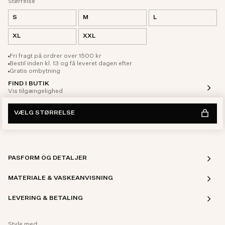
Størrelse
S
M
L
XL
XXL
Fri fragt på ordrer over 1500 kr
Bestil inden kl. 13 og få leveret dagen efter
Gratis ombytning
FIND I BUTIK
Vis tilgængelighed
VÆLG STØRRELSE
PASFORM OG DETALJER
MATERIALE & VASKEANVISNING
LEVERING & BETALING
Style med: