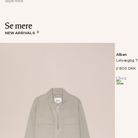
Style med:
Se mere
NEW ARRIVALS
Alban
Letvægtig T
2 800 DKK
+
3