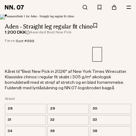
Aden - Straight leg regular fit chino
1 200 DKK
Awarded Best New Pick
Farve:
Sort #999
Kåret til "Best New Pick in 2026" af New York Times Wirecutter.
Klassiske chinos i regular fit skabt i 305 g/m² økologisk
bomuldstwill med et strejf af stretch og en blød fornemmelse.
Fuldendt med lynlåslukning og NN.07-logobroderi bagpå.
Waist
28
29
30
31
32
33
34
36
38