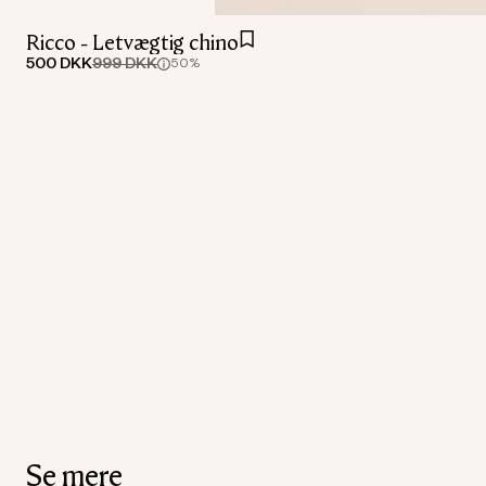
Ricco - Letvægtig chino
500 DKK
999 DKK
50%
Se mere