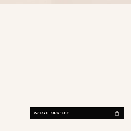
Waist
28
29
30
31
32
33
34
36
38
Længde
30
32
34
FIND I BUTIK
Vis tilgængelighed
VÆLG STØRRELSE