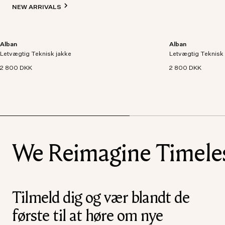
NEW ARRIVALS
Alban
Alban
Letvægtsjakke skabt i et åndbart og vandtæt
Letvægtsjakke skab
Letvægtig Teknisk jakke
teknisk stof, designet med detaljer som logo-
Letvægtig Teknisk
teknisk stof, desi
lynlås, to brystlommer og paspolerede
lynlås, to brystl
2 800 DKK
2 800 DKK
sidelommer.
sidelommer.
We Reimagine Timeless
Tilmeld dig og vær blandt de
første til at høre om nye