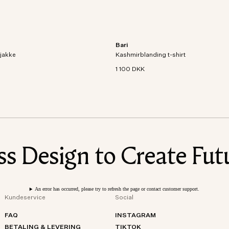
Bari
t i et åndbart og vandtæt
Kortærmet T-shirt i en strikket blandin
 jakke
gnet med detaljer som logo-
Kashmirblanding t-shirt
økologisk bomuld og kashmir.
ommer og paspolerede
1 100 DKK
 Design to Create Futu
An error has occurred, please try to refresh the page or contact customer support.
Kundeservice
Social
FAQ
INSTAGRAM
BETALING & LEVERING
TIKTOK