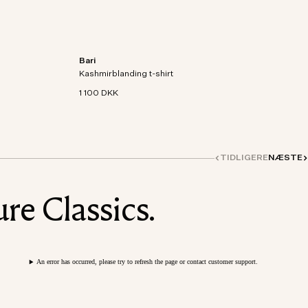
Bari
g af
Kortærmet T-shirt i en strikket blanding af
Kashmirblanding t-shirt
økologisk bomuld og kashmir.
1 100 DKK
TIDLIGERE
NÆSTE
re Classics.
An error has occurred, please try to refresh the page or contact customer support.