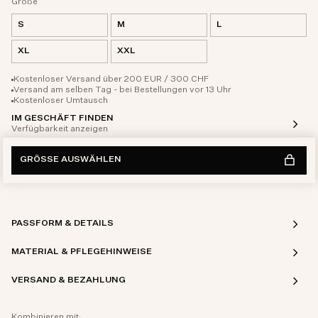
Größe
S
M
L
XL
XXL
Kostenloser Versand über 200 EUR / 300 CHF
Versand am selben Tag - bei Bestellungen vor 13 Uhr
Kostenloser Umtausch
IM GESCHÄFT FINDEN
Verfügbarkeit anzeigen
GRÖSSE AUSWÄHLEN
PASSFORM & DETAILS
MATERIAL & PFLEGEHINWEISE
VERSAND & BEZAHLUNG
Kombinieren mit: