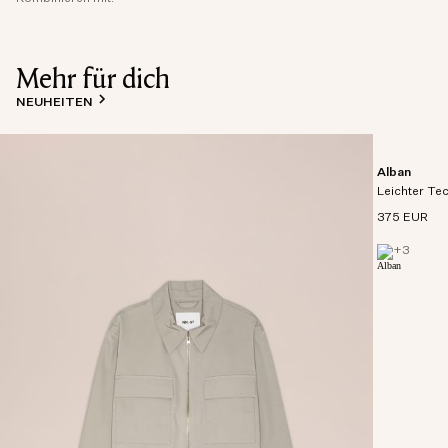
Mehr für dich
NEUHEITEN
Alban
Leichter Te
375 EUR
+
3