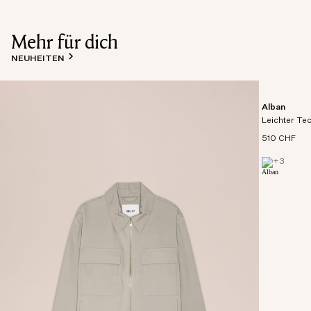
Mehr für dich
NEUHEITEN
Alban
Leichter Te
510 CHF
+
3