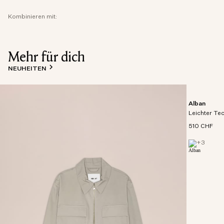
Kombinieren mit:
Mehr für dich
NEUHEITEN
Alban
Leichter Te
510 CHF
+
3