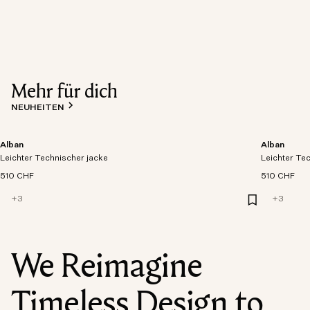
Mehr für dich
NEUHEITEN
Alban
Alban
Leichter Technischer jacke
Leichter Te
510 CHF
510 CHF
+
3
+
3
We Reimagine
Timeless Design to