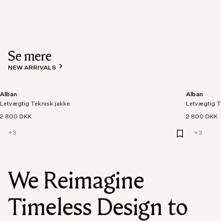
Se mere
NEW ARRIVALS
Alban
Alban
Letvægtig Teknisk jakke
Letvægtig T
2 800 DKK
2 800 DKK
+
3
+
3
We Reimagine
Timeless Design to