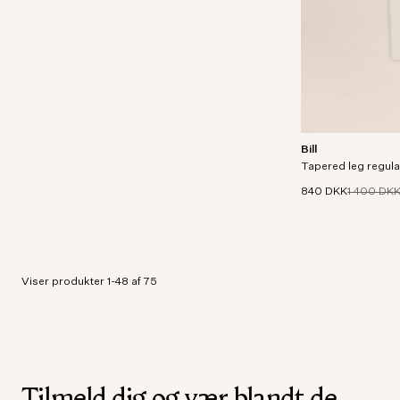
Bill
Chinos i regular f
Tapered leg regular
i let satin med blø
840 DKK
1 400 DK
Viser produkter 1-48 af 75
Tilmeld dig og vær blandt de