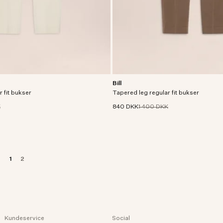
Bill
it med skræddersyet tapered leg
Chinos i regular fit med skræddersyet
 fit bukser
d, silkeagtig fornemmelse.
Tapered leg regular fit bukser
i let satin med blød, silkeagtig forne
K
840 DKK
1 400 DKK
1
2
Kundeservice
Social