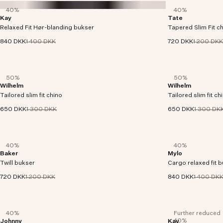
40%
40%
Kay
Tate
Plisserede bukser med presfolder i relaxed fit.
Chinos i slim fit me
Relaxed Fit Hør-blanding bukser
Designet med elastisk talje for ultimativ komfort.
Tapered Slim Fit c
sprød bomulds-hør
840 DKK
1 400 DKK
720 DKK
1 200 DKK
50%
50%
Wilhelm
Wilhelm
Slim fit chino med tapered leg, fremstillet af
Slim fit chino med t
Tailored slim fit chino
robust 305 g/m2, tekstilfarvet økologisk bomuld.
Tailored slim fit ch
robust 305 g/m2, t
650 DKK
1 300 DKK
650 DKK
1 300 DK
40%
40%
Baker
Mylo
Twillbukser skåret med tapered leg og i en let
Regular-fit cargobu
Twill bukser
bomuldsblanding på 230 g/m² med et strejf af
Cargo relaxed fit 
g/m² økologisk bo
stretch.
for et struktureret
720 DKK
1 200 DKK
840 DKK
1 400 DK
40%
Further reduced
40%
Johnny
Kay