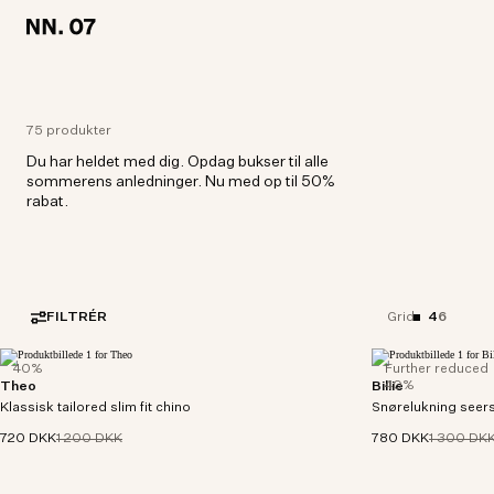
LOCATION:
LOCATION:
DENMARK / DANSK
DENMARK / DANSK
75 produkter
Du har heldet med dig. Opdag bukser til alle
sommerens anledninger. Nu med op til 50%
rabat.
FILTRÉR
4
6
Grid
40%
Further reduced
40%
Theo
Billie
Slim tailored chino med tapered leg fremstillet i en
Bukser i regular fit
Klassisk tailored slim fit chino
260 g/m² blød økologisk bomuldsblanding.
Snørelukning seers
seersucker med en 
720 DKK
1 200 DKK
780 DKK
1 300 DK