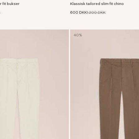
 fit bukser
d, silkeagtig fornemmelse.
Klassisk tailored slim fit chino
260 g/m² blød økologisk bomuldsbla
K
600 DKK
1 200 DKK
40%