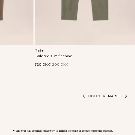
Tate
 tapered leg
Chino i bomuldsblanding med slim fit, lavet i et
mmelse.
Tailored slim fit chino
230 g/m2-stof med en smule stretch.
720 DKK
1 200 DKK
TIDLIGERE
NÆSTE
An error has occurred, please try to refresh the page or contact customer support.