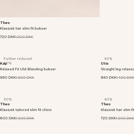
Theo
Stilfulde dressbukser i et slim fit med tapered leg.
Klassisk hør slim fit bukser
Fremstillet i et 260 g/m2 europæisk hørstof.
720 DKK
1 200 DKK
Further reduced
40%
40%
Kay
Otis
Bukser i relaxed fit i en vaskbar uldblanding med
Femlommers jeans i 
Relaxed Fit Uld-Blanding bukser
et let, draperende fald.
Straight leg relaxed
økologisk bomuld
960 DKK
1 600 DKK
840 DKK
1 400 DK
50%
40%
Theo
Theo
Slim tailored chino med tapered leg fremstillet i en
Stilfulde dressbukse
Klassisk tailored slim fit chino
260 g/m² blød økologisk bomuldsblanding.
Klassisk hør slim f
Fremstillet i et 26
600 DKK
1 200 DKK
720 DKK
1 200 DKK