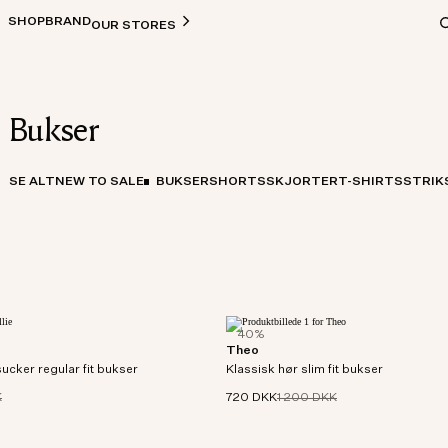
SHOP
BRAND
OUR STORES
Bukser
SE ALT
NEW TO SALE
BUKSER
SHORTS
SKJORTER
T-SHIRTS
STRIK
40%
Theo
 med tapered leg i let
Stilfulde dressbukser i et slim fit med 
ucker regular fit bukser
sprød, tekstureret overflade.
Klassisk hør slim fit bukser
Fremstillet i et 260 g/m2 europæisk hø
K
720 DKK
1 200 DKK