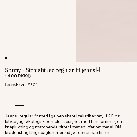
Sonny - Straight leg regular fit jeans
1 400 DKK
Farve:
Havre #804
Jeans i regular fit med lige ben skabt i tekstilfarvet, 11.20 oz
letvægtig, økologisk bomuld. Designet med fem lommer, en
knaplukning og matchende nitter i mat sølvfarvet metal. Blå
broderisting langs baglommen udgør den sidste finish.