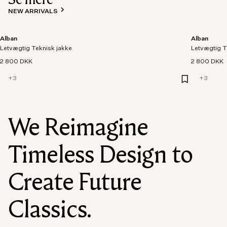
NEW ARRIVALS
Alban
Alban
Letvægtig Teknisk jakke
Letvægtig T
2 800 DKK
2 800 DKK
+
3
+
3
We Reimagine
Timeless Design to
Create Future
Classics.