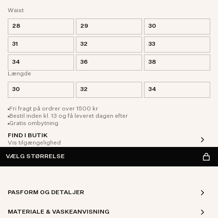
Waist
28
29
30
31
32
33
34
36
38
Længde
30
32
34
Fri fragt på ordrer over 1500 kr
Bestil inden kl. 13 og få leveret dagen efter
Gratis ombytning
FIND I BUTIK
Vis tilgængelighed
VÆLG STØRRELSE
PASFORM OG DETALJER
MATERIALE & VASKEANVISNING