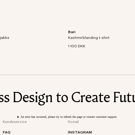
Bari
t i et åndbart og vandtæt
Kortærmet T-shirt i en strikket blandin
 jakke
gnet med detaljer som logo-
Kashmirblanding t-shirt
økologisk bomuld og kashmir.
ommer og paspolerede
1 100 DKK
 Design to Create Futu
An error has occurred, please try to refresh the page or contact customer support.
Kundeservice
Social
FAQ
INSTAGRAM