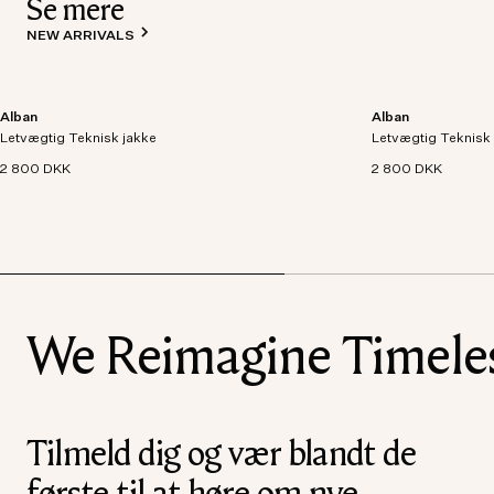
Se mere
NEW ARRIVALS
Alban
Alban
Letvægtsjakke skabt i et åndbart og vandtæt
Letvægtsjakke skab
Letvægtig Teknisk jakke
teknisk stof, designet med detaljer som logo-
Letvægtig Teknisk
teknisk stof, desi
lynlås, to brystlommer og paspolerede
lynlås, to brystl
2 800 DKK
2 800 DKK
sidelommer.
sidelommer.
We Reimagine Timeless
Tilmeld dig og vær blandt de
første til at høre om nye