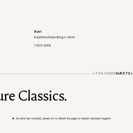
Bari
g af
Kortærmet T-shirt i en strikket blanding af
Kashmirblanding t-shirt
økologisk bomuld og kashmir.
1 100 DKK
TIDLIGERE
NÆSTE
re Classics.
An error has occurred, please try to refresh the page or contact customer support.