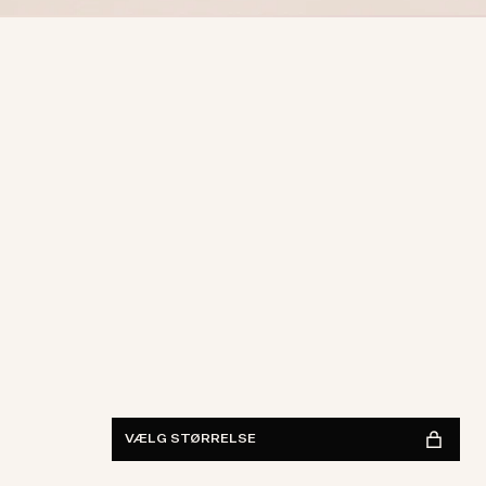
S
M
L
XL
XXL
FIND I BUTIK
Vis tilgængelighed
VÆLG STØRRELSE