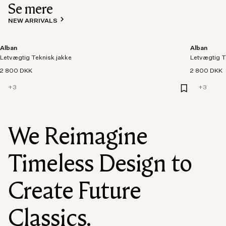
Se mere
NEW ARRIVALS
Alban
Alban
Letvægtig Teknisk jakke
Letvægtig T
2 800 DKK
2 800 DKK
+
3
+
3
We Reimagine
Timeless Design to
Create Future
Classics.