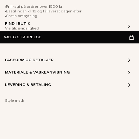
Fri fragt på ordrer over 1500 kr
Bestil inden kl. 13 og få leveret dagen efter
Gratis ombytning
FIND I BUTIK
Vis tilgængelighed
VÆLG STØRRELSE
PASFORM OG DETALJER
MATERIALE & VASKEANVISNING
LEVERING & BETALING
Style med: