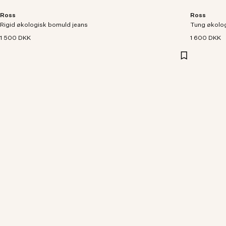
Ross
Ross
Rigid økologisk bomuld jeans
Tung økolog
1 500 DKK
1 600 DKK