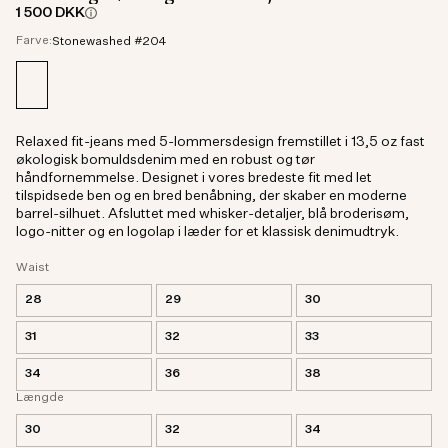
1 500 DKK
Farve:
Stonewashed #204
Relaxed fit-jeans med 5-lommersdesign fremstillet i 13,5 oz fast
økologisk bomuldsdenim med en robust og tør
håndfornemmelse. Designet i vores bredeste fit med let
tilspidsede ben og en bred benåbning, der skaber en moderne
barrel-silhuet. Afsluttet med whisker-detaljer, blå broderisøm,
logo-nitter og en logolap i læder for et klassisk denimudtryk.
Waist
28
29
30
31
32
33
34
36
38
Længde
30
32
34