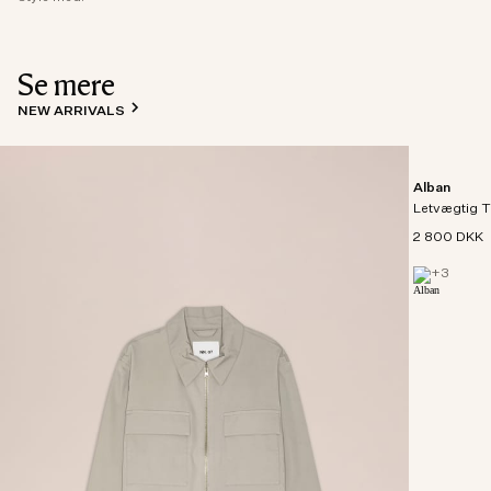
Se mere
NEW ARRIVALS
Alban
Letvægtig T
2 800 DKK
+
3