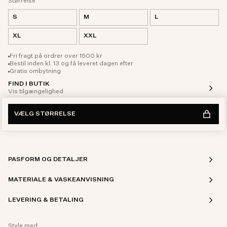
Størrelse
S
M
L
XL
XXL
Fri fragt på ordrer over 1500 kr
Bestil inden kl. 13 og få leveret dagen efter
Gratis ombytning
FIND I BUTIK
Vis tilgængelighed
VÆLG STØRRELSE
PASFORM OG DETALJER
MATERIALE & VASKEANVISNING
LEVERING & BETALING
Style med: