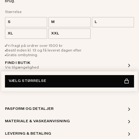
brug.
Størrelse
S
M
L
XL
XXL
Fri fragt på ordrer over 1500 kr
Bestil inden kl. 13 og få leveret dagen efter
Gratis ombytning
FIND I BUTIK
Vis tilgængelighed
VÆLG STØRRELSE
PASFORM OG DETALJER
MATERIALE & VASKEANVISNING
LEVERING & BETALING