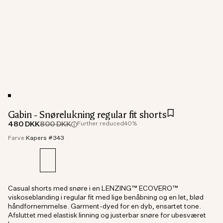
Gabin - Snørelukning regular fit shorts
480 DKK
800 DKK
Further reduced
40%
Farve:
Kapers #343
Casual shorts med snøre i en LENZING™ ECOVERO™
viskoseblanding i regular fit med lige benåbning og en let, blød
håndfornemmelse. Garment-dyed for en dyb, ensartet tone.
Afsluttet med elastisk linning og justerbar snøre for ubesværet