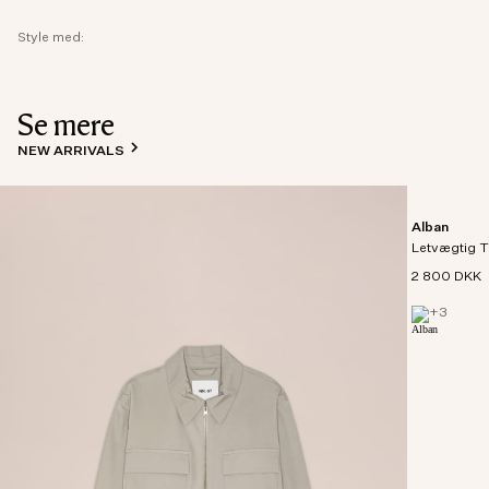
Style med:
Se mere
NEW ARRIVALS
Alban
Letvægtig T
2 800 DKK
+
3