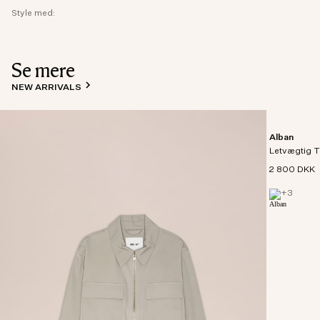
Style med:
Se mere
NEW ARRIVALS
Alban
Letvægtig T
2 800 DKK
+
3