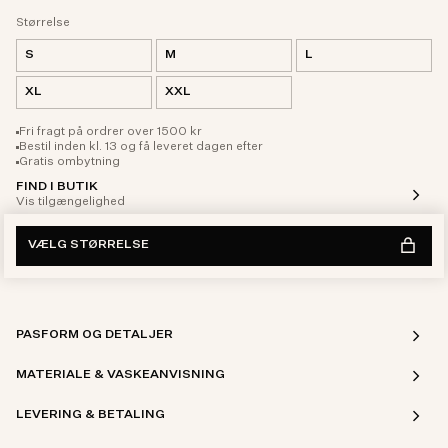
Størrelse
S
M
L
XL
XXL
Fri fragt på ordrer over 1500 kr
Bestil inden kl. 13 og få leveret dagen efter
Gratis ombytning
FIND I BUTIK
Vis tilgængelighed
VÆLG STØRRELSE
PASFORM OG DETALJER
MATERIALE & VASKEANVISNING
LEVERING & BETALING