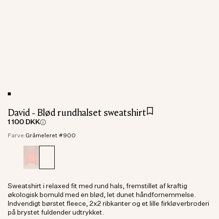
David - Blød rundhalset sweatshirt
1 100 DKK
Farve:
Gråmeleret #900
Sweatshirt i relaxed fit med rund hals, fremstillet af kraftig
økologisk bomuld med en blød, let dunet håndfornemmelse.
Indvendigt børstet fleece, 2x2 ribkanter og et lille firkløverbroderi
på brystet fuldender udtrykket.