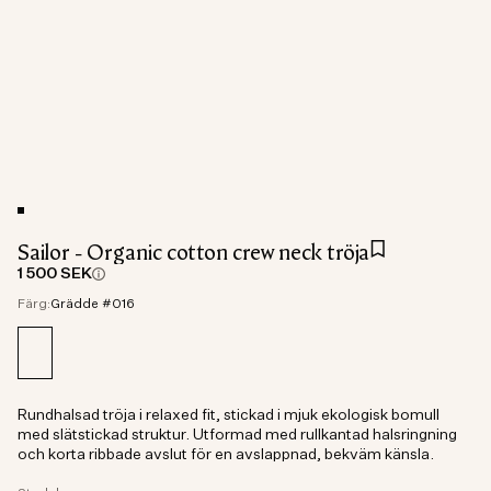
Sailor - Organic cotton crew neck tröja
1 500 SEK
Färg:
Grädde #016
Rundhalsad tröja i relaxed fit, stickad i mjuk ekologisk bomull
med slätstickad struktur. Utformad med rullkantad halsringning
och korta ribbade avslut för en avslappnad, bekväm känsla.