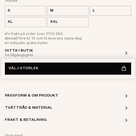
Storlek
S
M
L
XL
XXL
Fri frakt på order över 1700 SEK
Beställ före kl. 13 och få leverans nästa dag
Vi erbjuder gratis byten
HITTA I BUTIK
Se tillgänglighet
VÄLJ STORLEK
PASSFORM & OM PRODUKT
TVÄTTRÅD & MATERIAL
FRAKT & BETALNING
Styla med: