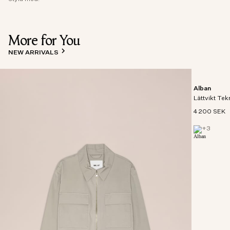
More for You
NEW ARRIVALS
Alban
Lättvikt Tek
4 200 SEK
+
3