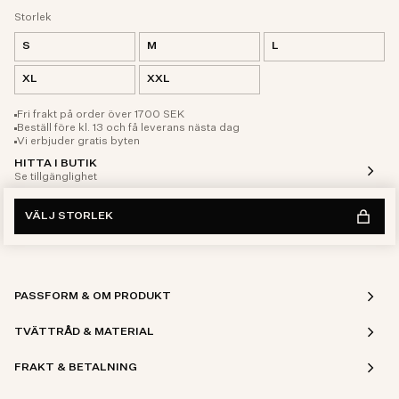
Storlek
S
M
L
XL
XXL
Fri frakt på order över 1700 SEK
Beställ före kl. 13 och få leverans nästa dag
Vi erbjuder gratis byten
HITTA I BUTIK
Se tillgänglighet
VÄLJ STORLEK
PASSFORM & OM PRODUKT
TVÄTTRÅD & MATERIAL
FRAKT & BETALNING