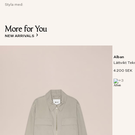
Styla med:
More for You
NEW ARRIVALS
Alban
Lättvikt Tek
4 200 SEK
+
3