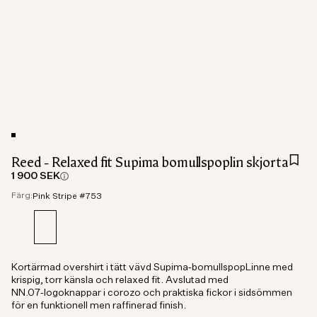
Reed - Relaxed fit Supima bomullspoplin skjorta
1 900 SEK
Färg:
Pink Stripe #753
Kortärmad overshirt i tätt vävd Supima‑bomullspopLinne med
krispig, torr känsla och relaxed fit. Avslutad med
NN.07‑logoknappar i corozo och praktiska fickor i sidsömmen
för en funktionell men raffinerad finish.