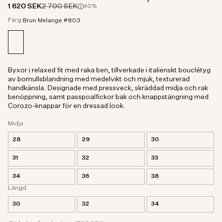
1 620 SEK
2 700 SEK
40%
Färg:
Brun Melange #803
Byxor i relaxed fit med raka ben, tillverkade i italienskt bouclétyg
av bomullsblandning med medelvikt och mjuk, texturerad
handkänsla. Designade med pressveck, skräddad midja och rak
benöppning, samt passpoalfickor bak och knappstängning med
Corozo-knappar för en dressad look.
Midja
28
29
30
31
32
33
34
36
38
Längd
30
32
34