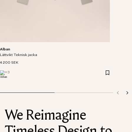
Alban
Lättvikt Teknisk jacka
4 200 SEK
+
3
We Reimagine
Timeless Design to