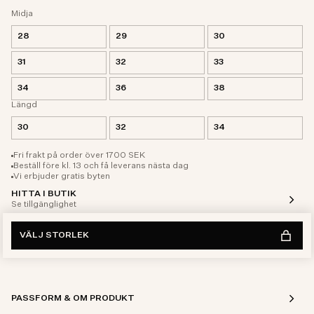
Midja
28
29
30
31
32
33
34
36
38
Längd
30
32
34
Fri frakt på order över 1700 SEK
Beställ före kl. 13 och få leverans nästa dag
Vi erbjuder gratis byten
HITTA I BUTIK
Se tillgänglighet
VÄLJ STORLEK
PASSFORM & OM PRODUKT