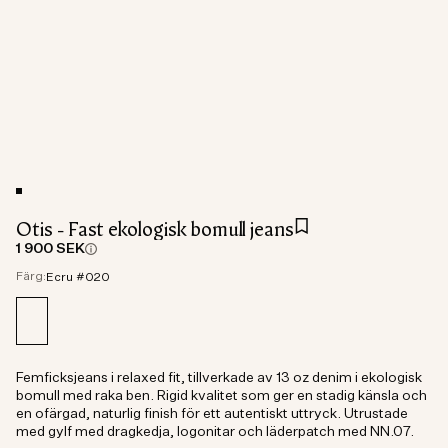
Otis - Fast ekologisk bomull jeans
1 900 SEK
Färg:
Ecru #020
Femficksjeans i relaxed fit, tillverkade av 13 oz denim i ekologisk
bomull med raka ben. Rigid kvalitet som ger en stadig känsla och
en ofärgad, naturlig finish för ett autentiskt uttryck. Utrustade
med gylf med dragkedja, logonitar och läderpatch med NN.07.