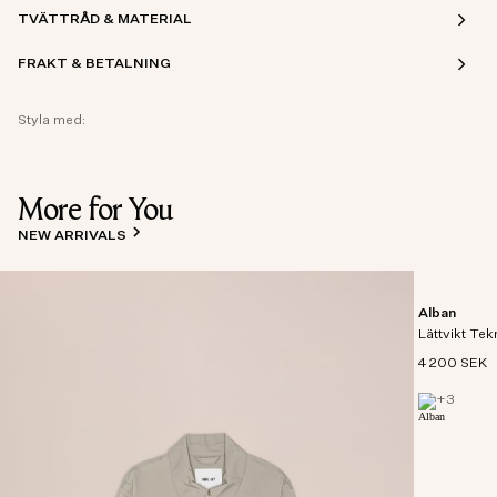
TVÄTTRÅD & MATERIAL
FRAKT & BETALNING
Styla med:
More for You
NEW ARRIVALS
Alban
Lättvikt Tek
4 200 SEK
+
3