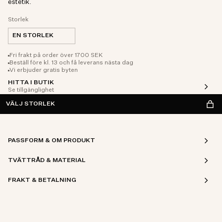
estetik.
Storlek
EN STORLEK
Fri frakt på order över 1700 SEK
Beställ före kl. 13 och få leverans nästa dag
Vi erbjuder gratis byten
HITTA I BUTIK
Se tillgänglighet
VÄLJ STORLEK
PASSFORM & OM PRODUKT
TVÄTTRÅD & MATERIAL
FRAKT & BETALNING