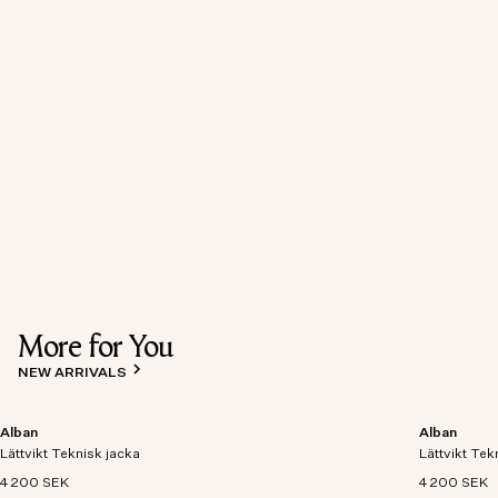
More for You
NEW ARRIVALS
Alban
Alban
Lättvikt Teknisk jacka
Lättvikt Tek
4 200 SEK
4 200 SEK