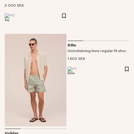
2 000 SEK
+
2
Billie
Snörelukning linne regular fit shorts
1 400 SEK
+
1
Holiday