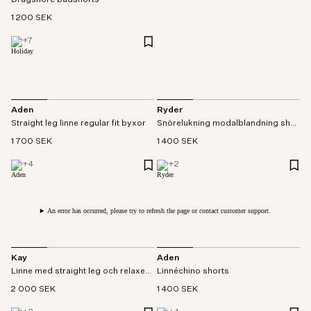
Dragsnöre badshorts
1 200 SEK
+
7
Aden
Ryder
Straight leg linne regular fit byxor
Snörelukning modalblandning shorts
1 700 SEK
1 400 SEK
+
4
+
2
An error has occurred, please try to refresh the page or contact customer support.
Kay
Aden
Linne med straight leg och relaxed fit byxor
Linnéchino shorts
2 000 SEK
1 400 SEK