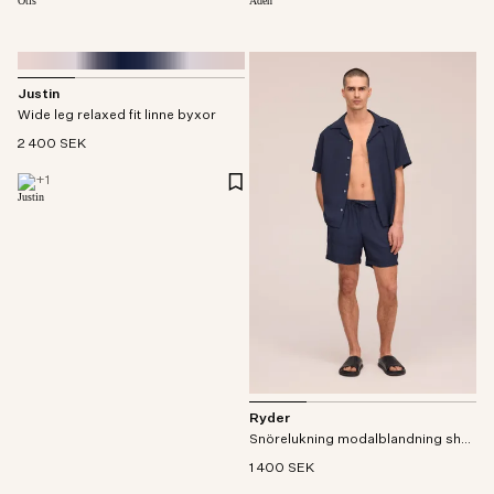
Justin
Wide leg relaxed fit linne byxor
2 400 SEK
+
1
Ryder
Snörelukning modalblandning shorts
1 400 SEK