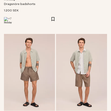
Dragsnöre badshorts
1 200 SEK
+
7