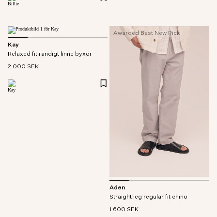
Awarded Best New Pick
Kay
Relaxed fit randigt linne byxor
2 000 SEK
Aden
Straight leg regular fit chino
1 600 SEK