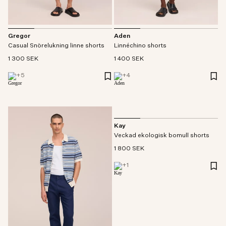
Gregor
Aden
Casual Snörelukning linne shorts
Linnéchino shorts
1 300 SEK
1 400 SEK
+
5
+
4
Kay
Veckad ekologisk bomull shorts
1 800 SEK
+
1