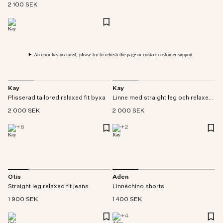
2 100 SEK
An error has occurred, please try to refresh the page or contact customer support.
Kay
Kay
Plisserad tailored relaxed fit byxa
Linne med straight leg och relaxed fit byxor
2 000 SEK
2 000 SEK
+
6
+
2
Otis
Aden
Straight leg relaxed fit jeans
Linnéchino shorts
1 900 SEK
1 400 SEK
+
4