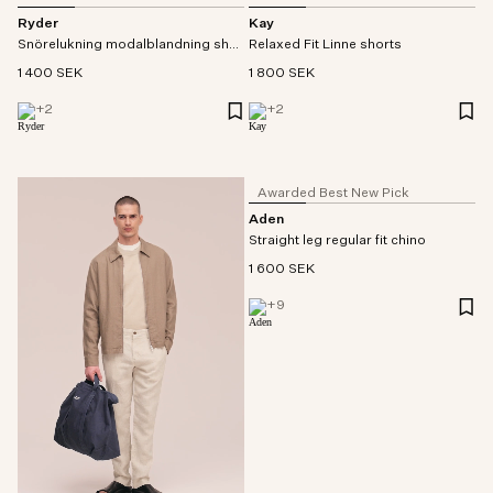
Ryder
Kay
Snörelukning modalblandning shorts
Relaxed Fit Linne shorts
1 400 SEK
1 800 SEK
+
2
+
2
Awarded Best New Pick
Aden
Straight leg regular fit chino
1 600 SEK
+
9