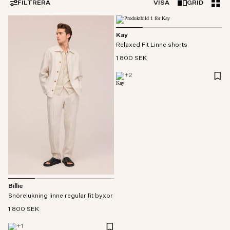
FILTRERA
VISA
GRID
Kay
Relaxed Fit Linne shorts
1 800 SEK
+
2
Billie
Snörelukning linne regular fit byxor
1 800 SEK
+
1