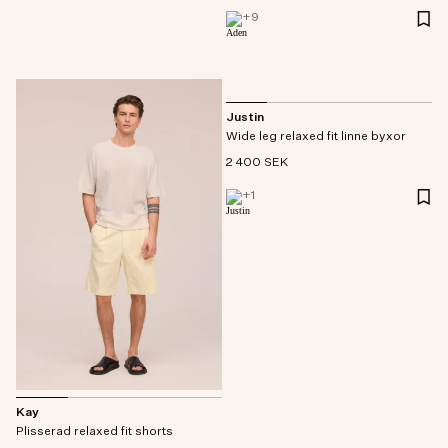
+
9
Justin
Wide leg relaxed fit linne byxor
2 400 SEK
+
1
Kay
Plisserad relaxed fit shorts