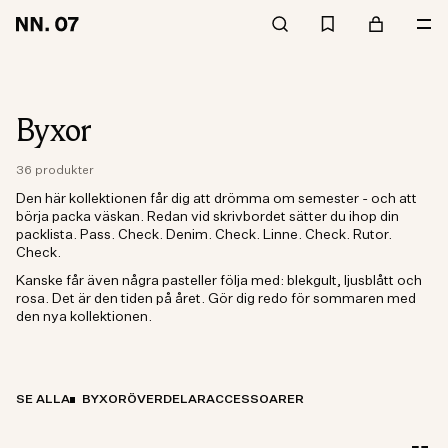
Byxor
36 produkter
Den här kollektionen får dig att drömma om semester - och att
börja packa väskan. Redan vid skrivbordet sätter du ihop din
packlista. Pass. Check. Denim. Check. Linne. Check. Rutor.
Check.
Kanske får även några pasteller följa med: blekgult, ljusblått och
rosa. Det är den tiden på året. Gör dig redo för sommaren med
den nya kollektionen.
SE ALLA
BYXOR
ÖVERDELAR
ACCESSOARER