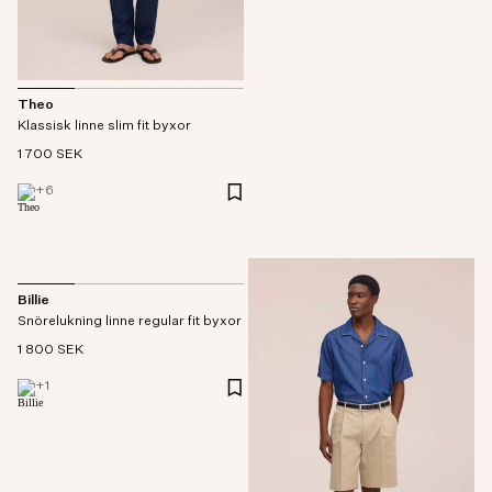
Theo
Klassisk linne slim fit byxor
1 700 SEK
+
6
Billie
Snörelukning linne regular fit byxor
1 800 SEK
+
1