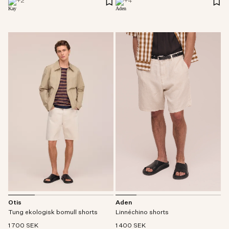
+
2
+
4
Otis
Aden
Tung ekologisk bomull shorts
Linnéchino shorts
1 700 SEK
1 400 SEK