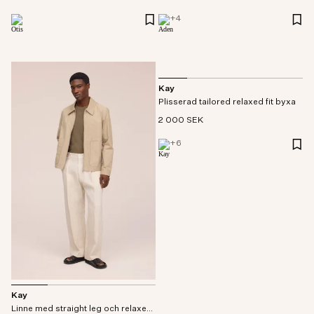
+
4
Kay
Plisserad tailored relaxed fit byxa
2 000 SEK
+
6
Kay
Linne med straight leg och relaxed fit byxor