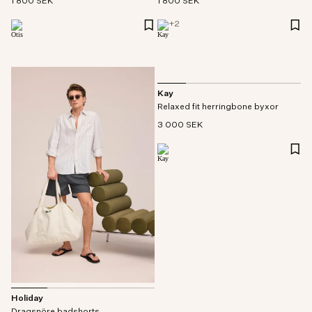
1 800 SEK
1 800 SEK
+
2
Kay
Relaxed fit herringbone byxor
3 000 SEK
Holiday