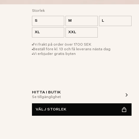
Storlek
S
M
L
XL
XXL
Fri frakt på order över 1700 SEK
Beställ före kl. 13 och få leverans nästa dag
Vi erbjuder gratis byten
HITTA I BUTIK
Se tillgänglighet
VÄLJ STORLEK