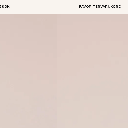
SÖK
FAVORITER
VARUKORG