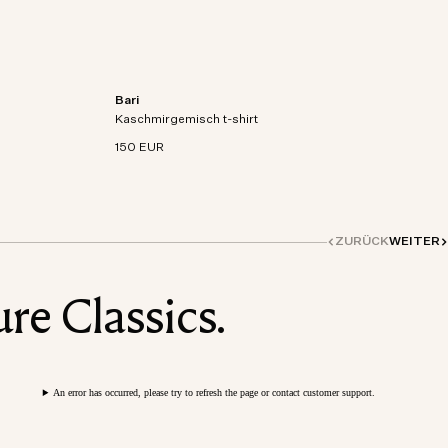
Bari
aschmir-
Kurzarm-T-Shirt aus Bio-Baumwoll-Kaschmir-
Kaschmirgemisch t-shirt
Mischstrick.
150 EUR
ZURÜCK
WEITER
re Classics.
An error has occurred, please try to refresh the page or contact customer support.