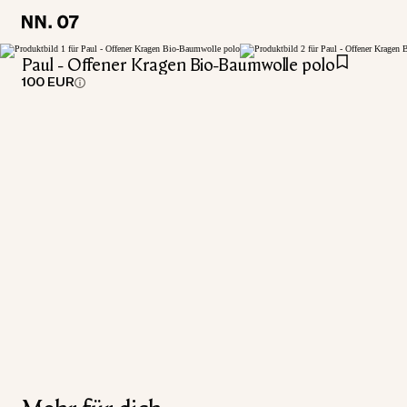
LOCATION:
LOCATION:
GERMANY / DEUTSCH
GERMANY / DEUTSCH
Paul - Offener Kragen Bio-Baumwolle polo
100 EUR