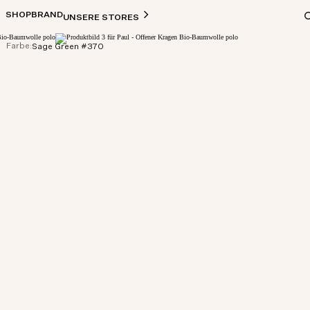
SHOP
BRAND
UNSERE STORES
Farbe:
Sage Green #370