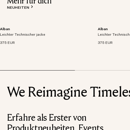
Mehr für dich
NEUHEITEN
Alban
Alban
Leichtgewichtige Jacke aus atmungsaktivem,
Leichtgewichtige 
Leichter Technischer jacke
wasserdichtem und technischem Gewebe.
Leichter Technisch
wasserdichtem un
375 EUR
375 EUR
We Reimagine Timeless
Erfahre als Erster von
Produktneuheiten, Events