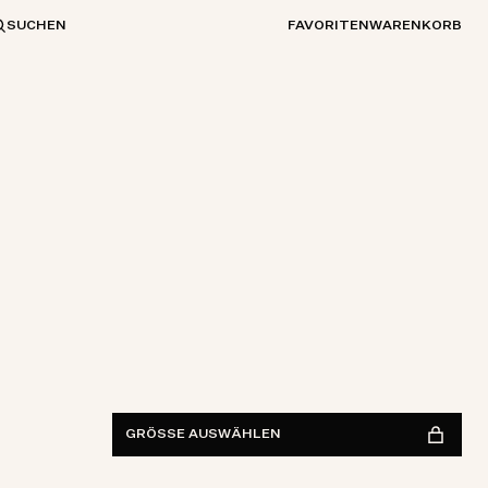
SUCHEN
FAVORITEN
WARENKORB
S
M
L
XL
XXL
IM GESCHÄFT FINDEN
Verfügbarkeit anzeigen
GRÖSSE AUSWÄHLEN