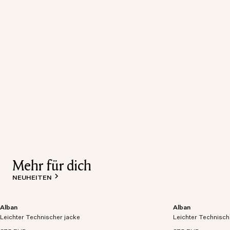
Mehr für dich
NEUHEITEN
Alban
Alban
Leichtgewichtige Jacke aus atmungsaktivem,
Leichtgewichtige 
Leichter Technischer jacke
wasserdichtem und technischem Gewebe.
Leichter Technisch
wasserdichtem un