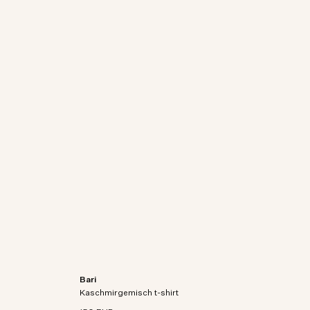
Bari
aschmir-
Kurzarm-T-Shirt aus Bio-Baumwoll-Kaschmir-
Kaschmirgemisch t-shirt
Mischstrick.