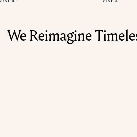
375 EUR
375 EUR
We Reimagine Timeless