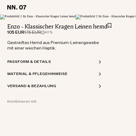
LOCATION:
LOCATION:
GERMANY / DEUTSCH
GERMANY / DEUTSCH
Enzo - Klassischer Kragen Leinen hemd
105 EUR
175 EUR
40%
Gestreiftes Hemd aus Premium-Leinengewebe
mit einer weichen Haptik.
PASSFORM & DETAILS
MATERIAL & PFLEGEHINWEISE
VERSAND & BEZAHLUNG
Kombinieren mit: