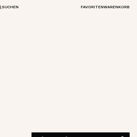
SUCHEN
FAVORITEN
WARENKORB
S
M
L
XL
XXL
IM GESCHÄFT FINDEN
Verfügbarkeit anzeigen