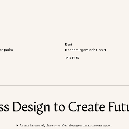
Bari
Jacke aus atmungsaktivem,
Kurzarm-T-Shirt aus Bio-Baumwoll-K
er jacke
d technischem Gewebe.
Kaschmirgemisch t-shirt
Mischstrick.
150 EUR
 Design to Create Futu
An error has occurred, please try to refresh the page or contact customer support.