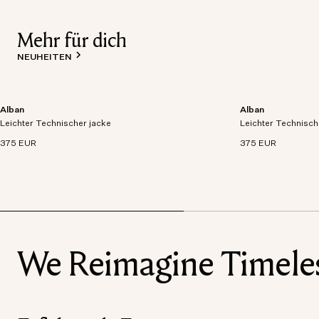
Mehr für dich
NEUHEITEN
Alban
Alban
Leichtgewichtige Jacke aus atmungsaktivem,
Leichtgewichtige 
Leichter Technischer jacke
wasserdichtem und technischem Gewebe.
Leichter Technisch
wasserdichtem un
375 EUR
375 EUR
We Reimagine Timeless