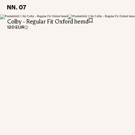
LOCATION:
LOCATION:
GERMANY / DEUTSCH
GERMANY / DEUTSCH
Colby - Regular Fit Oxford hemd
120 EUR