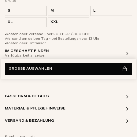
Größe
S
M
L
XL
XXL
Kostenloser Versand über 200 EUR / 300 CHF
Versand am selben Tag - bei Bestellungen vor 13 Uhr
Kostenloser Umtausch
IM GESCHÄFT FINDEN
Verfügbarkeit anzeigen
GRÖSSE AUSWÄHLEN
PASSFORM & DETAILS
MATERIAL & PFLEGEHINWEISE
VERSAND & BEZAHLUNG
Kombinieren mit: