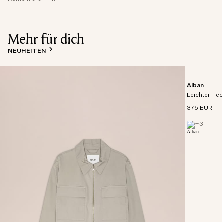
Mehr für dich
NEUHEITEN
Alban
Leichter Te
375 EUR
+
3