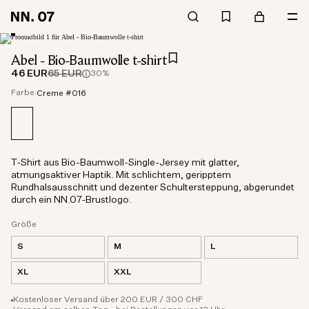
Abel - Bio-Baumwolle t-shirt
46 EUR
65 EUR
30%
Farbe:
Creme #016
T-Shirt aus Bio-Baumwoll-Single-Jersey mit glatter,
atmungsaktiver Haptik. Mit schlichtem, geripptem
Rundhalsausschnitt und dezenter Schultersteppung, abgerundet
durch ein NN.07-Brustlogo.
Größe
S
M
L
XL
XXL
Kostenloser Versand über 200 EUR / 300 CHF