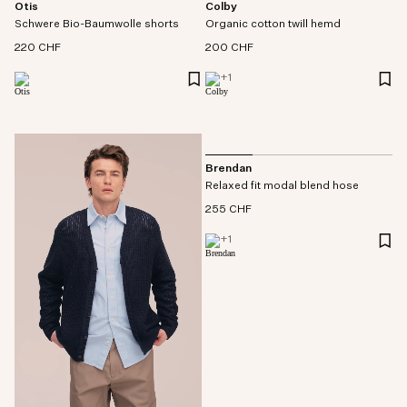
Otis
Colby
Schwere Bio-Baumwolle shorts
Organic cotton twill hemd
220 CHF
200 CHF
+
1
Brendan
Relaxed fit modal blend hose
255 CHF
+
1