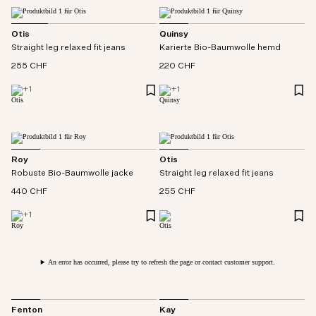
Otis
Quinsy
Straight leg relaxed fit jeans
Karierte Bio-Baumwolle hemd
255 CHF
220 CHF
+
1
+
1
Roy
Otis
Robuste Bio-Baumwolle jacke
Straight leg relaxed fit jeans
440 CHF
255 CHF
+
1
An error has occurred, please try to refresh the page or contact customer support.
Fenton
Kay