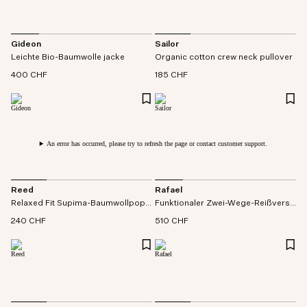
Gideon
Sailor
Leichte Bio-Baumwolle jacke
Organic cotton crew neck pullover
400 CHF
185 CHF
An error has occurred, please try to refresh the page or contact customer support.
Reed
Rafael
Relaxed Fit Supima-Baumwollpopeline hemdjacke
Funktionaler Zwei-Wege-Reißverschluss jacke
240 CHF
510 CHF