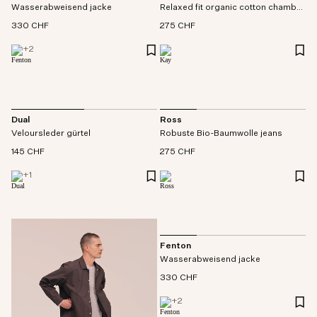
Wasserabweisend jacke
Relaxed fit organic cotton chambray hose
330 CHF
275 CHF
+
2
Dual
Ross
Veloursleder gürtel
Robuste Bio-Baumwolle jeans
145 CHF
275 CHF
+
1
Fenton
Wasserabweisend jacke
330 CHF
+
2