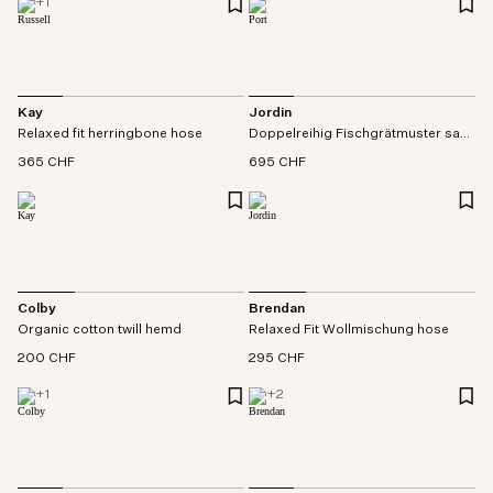
+
1
Kay
Jordin
Relaxed fit herringbone hose
Doppelreihig Fischgrätmuster sakko
365 CHF
695 CHF
Colby
Brendan
Organic cotton twill hemd
Relaxed Fit Wollmischung hose
200 CHF
295 CHF
+
1
+
2