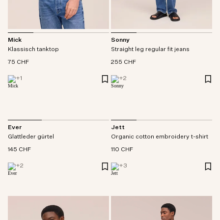
Mick
Sonny
Klassisch tanktop
Straight leg regular fit jeans
75 CHF
255 CHF
+
1
+
2
Ever
Jett
Glattleder gürtel
Organic cotton embroidery t-shirt
145 CHF
110 CHF
+
2
+
3