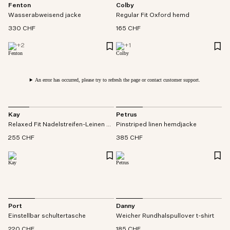
Fenton
Colby
Wasserabweisend jacke
Regular Fit Oxford hemd
330 CHF
165 CHF
+
2
+
1
An error has occurred, please try to refresh the page or contact customer support.
Kay
Petrus
Relaxed Fit Nadelstreifen-Leinen hose
Pinstriped linen hemdjacke
255 CHF
385 CHF
Port
Danny
Einstellbar schultertasche
Weicher Rundhalspullover t-shirt
220 CHF
185 CHF