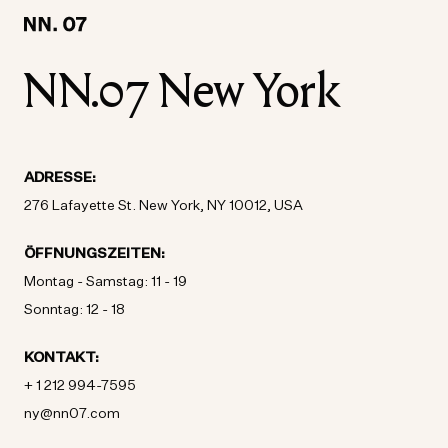
LOCATION:
LOCATION:
SWITZERLAND / DEUTSCH
SWITZERLAND / DEUTSCH
NN.07 New York
ADRESSE:
276 Lafayette St. New York, NY 10012, USA
ÖFFNUNGSZEITEN:
Montag - Samstag: 11 - 19
Sonntag: 12 - 18
KONTAKT:
+ 1 212 994-7595
ny@nn07.com