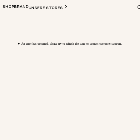
SHOP
BRAND
UNSERE STORES
An error has occurred, please try to refresh the page or contact customer support.