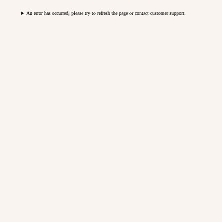
An error has occurred, please try to refresh the page or contact customer support.