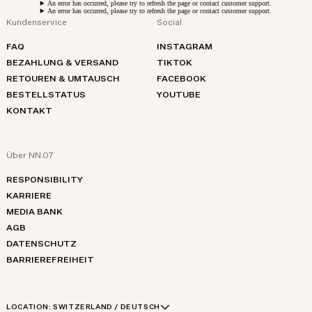
An error has occurred, please try to refresh the page or contact customer support.
An error has occurred, please try to refresh the page or contact customer support.
Kundenservice
Social
FAQ
INSTAGRAM
BEZAHLUNG & VERSAND
TIKTOK
RETOUREN & UMTAUSCH
FACEBOOK
BESTELLSTATUS
YOUTUBE
KONTAKT
Über NN.07
RESPONSIBILITY
KARRIERE
MEDIA BANK
AGB
DATENSCHUTZ
BARRIEREFREIHEIT
LOCATION:
SWITZERLAND / DEUTSCH