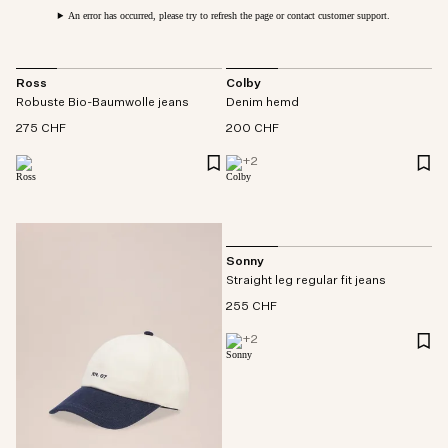
An error has occurred, please try to refresh the page or contact customer support.
Ross
Colby
Robuste Bio-Baumwolle jeans
Denim hemd
275 CHF
200 CHF
+
2
Sonny
Straight leg regular fit jeans
255 CHF
+
2