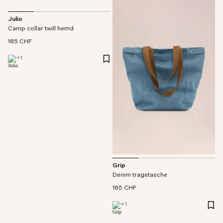
Julio
Camp collar twill hemd
185 CHF
+
1
Grip
Denim tragetasche
165 CHF
+
1