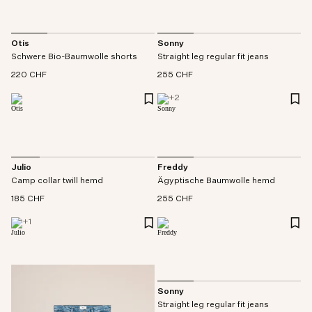
Otis
Sonny
Schwere Bio-Baumwolle shorts
Straight leg regular fit jeans
220 CHF
255 CHF
+
2
Julio
Freddy
Camp collar twill hemd
Ägyptische Baumwolle hemd
185 CHF
255 CHF
+
1
Sonny
Straight leg regular fit jeans