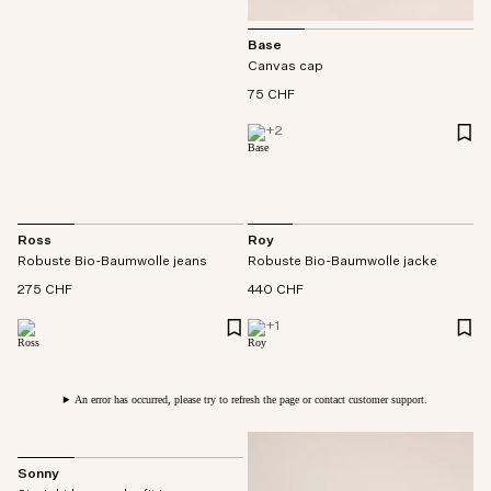
Base
Canvas cap
75 CHF
+
2
Ross
Roy
Robuste Bio-Baumwolle jeans
Robuste Bio-Baumwolle jacke
275 CHF
440 CHF
+
1
An error has occurred, please try to refresh the page or contact customer support.
Sonny