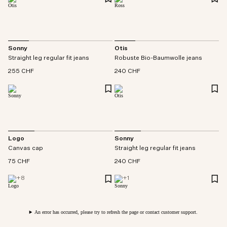
Sonny
Otis
Straight leg regular fit jeans
Robuste Bio-Baumwolle jeans
255 CHF
240 CHF
Logo
Sonny
Canvas cap
Straight leg regular fit jeans
75 CHF
240 CHF
+
8
+
1
An error has occurred, please try to refresh the page or contact customer support.