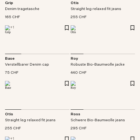
Grip
Otis
Denim tragetasche
Straight leg relaxed fit jeans
165 CHF
255 CHF
+
1
Base
Roy
Verstellbarer Denim cap
Robuste Bio-Baumwolle jacke
75 CHF
440 CHF
Otis
Ross
Straight leg relaxed fit jeans
Schwere Bio-Baumwolle jeans
255 CHF
295 CHF
+
1