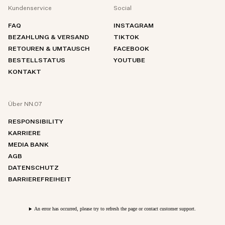
Kundenservice
Social
FAQ
INSTAGRAM
BEZAHLUNG & VERSAND
TIKTOK
RETOUREN & UMTAUSCH
FACEBOOK
BESTELLSTATUS
YOUTUBE
KONTAKT
Über NN.07
RESPONSIBILITY
KARRIERE
MEDIA BANK
AGB
DATENSCHUTZ
BARRIEREFREIHEIT
An error has occurred, please try to refresh the page or contact customer support.