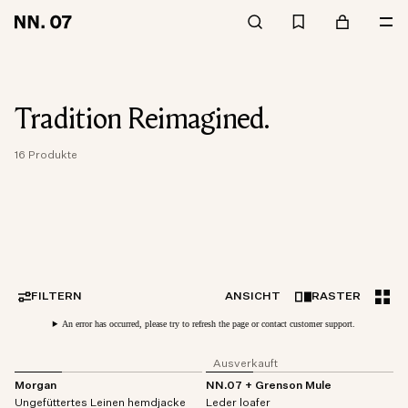
Tradition Reimagined.
16 Produkte
FILTERN
ANSICHT
RASTER
An error has occurred, please try to refresh the page or contact customer support.
Ausverkauft
Morgan
NN.07 + Grenson Mule
Ungefüttertes Leinen hemdjacke
Leder loafer