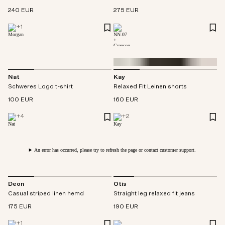
240 EUR
275 EUR
+
1
Nat
Kay
Schweres Logo t-shirt
Relaxed Fit Leinen shorts
100 EUR
160 EUR
+
4
+
2
An error has occurred, please try to refresh the page or contact customer support.
Deon
Otis
Casual striped linen hemd
Straight leg relaxed fit jeans
175 EUR
190 EUR
+
1