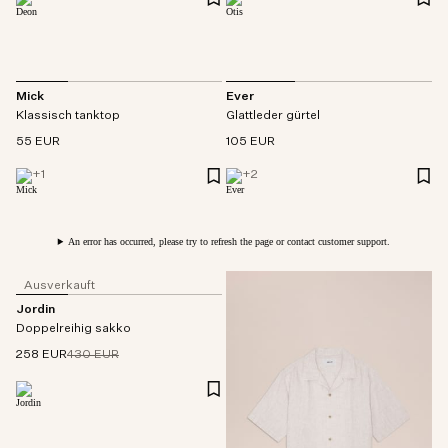
Mick
Ever
Klassisch tanktop
Glattleder gürtel
55 EUR
105 EUR
+
1
+
2
An error has occurred, please try to refresh the page or contact customer support.
Ausverkauft
Jordin
Doppelreihig sakko
258 EUR
430 EUR