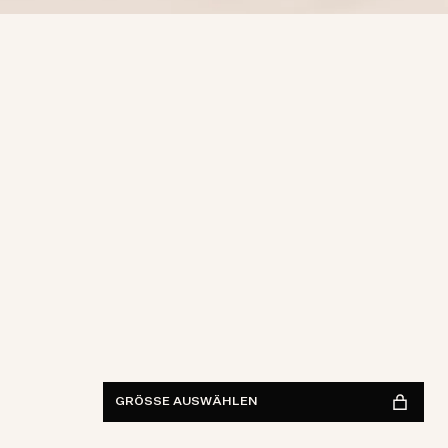
Taille
28
29
30
31
32
33
34
36
38
Länge
30
32
34
36
IM GESCHÄFT FINDEN
Verfügbarkeit anzeigen
GRÖSSE AUSWÄHLEN