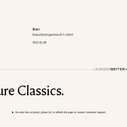
Bari
aschmir-
Kurzarm-T-Shirt aus Bio-Baumwoll-Kaschmir-
Kaschmirgemisch t-shirt
Mischstrick.
150 EUR
ZURÜCK
WEITER
re Classics.
An error has occurred, please try to refresh the page or contact customer support.