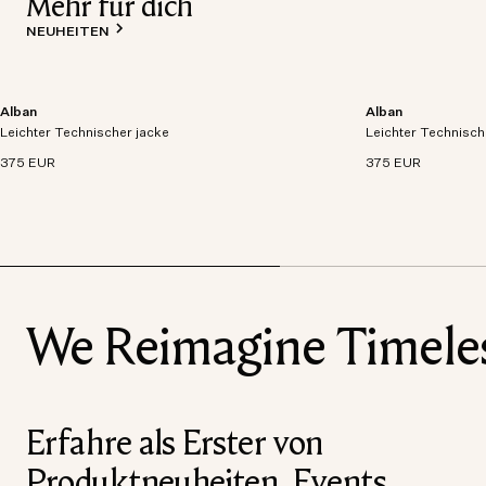
Mehr für dich
NEUHEITEN
Alban
Alban
Leichtgewichtige Jacke aus atmungsaktivem,
Leichtgewichtige 
Leichter Technischer jacke
wasserdichtem und technischem Gewebe.
Leichter Technisch
wasserdichtem un
375 EUR
375 EUR
We Reimagine Timeless
Erfahre als Erster von
Produktneuheiten, Events