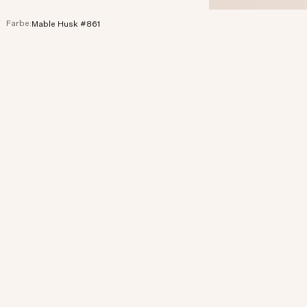
Farbe:
Mable Husk #861