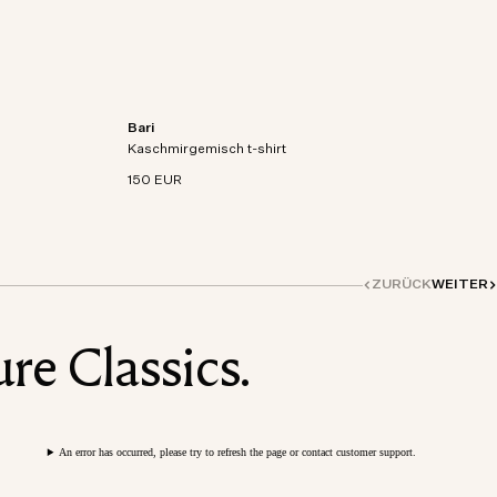
Bari
aschmir-
Kurzarm-T-Shirt aus Bio-Baumwoll-Kaschmir-
Kaschmirgemisch t-shirt
Mischstrick.
150 EUR
ZURÜCK
WEITER
re Classics.
An error has occurred, please try to refresh the page or contact customer support.