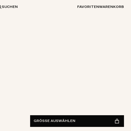
SUCHEN
FAVORITEN
WARENKORB
EINHEITSGRÖSSE
IM GESCHÄFT FINDEN
Verfügbarkeit anzeigen
GRÖSSE AUSWÄHLEN