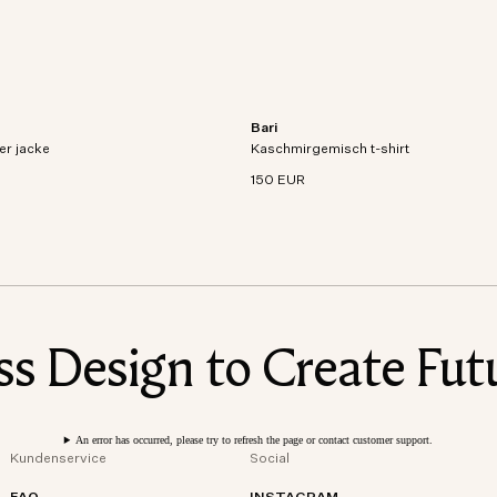
Bari
Jacke aus atmungsaktivem,
Kurzarm-T-Shirt aus Bio-Baumwoll-K
er jacke
d technischem Gewebe.
Kaschmirgemisch t-shirt
Mischstrick.
150 EUR
 Design to Create Futu
An error has occurred, please try to refresh the page or contact customer support.
Kundenservice
Social