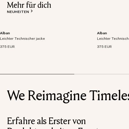
Mehr für dich
NEUHEITEN
Alban
Alban
Leichtgewichtige Jacke aus atmungsaktivem,
Leichtgewichtige 
Leichter Technischer jacke
wasserdichtem und technischem Gewebe.
Leichter Technisch
wasserdichtem un
375 EUR
375 EUR
We Reimagine Timeless
Erfahre als Erster von