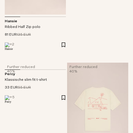
Hansie
Ribbed Half Zip polo
81 EUR
135 EUR
+
2
Further reduced
Further reduced
40%
40%
Percy
Klassische slim fit t-shirt
33 EUR
55 EUR
+
5