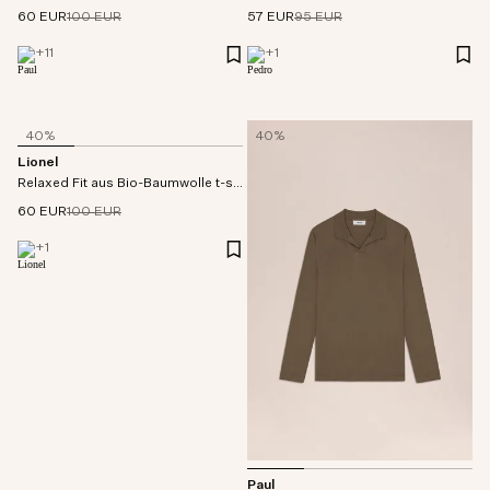
60 EUR
100 EUR
57 EUR
95 EUR
+
11
+
1
40%
40%
Lionel
Relaxed Fit aus Bio-Baumwolle t-shirt
60 EUR
100 EUR
+
1
Paul