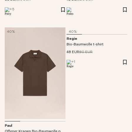
+
5
40%
40%
Regie
Bio-Baumwolle t-shirt
48 EUR
80 EUR
+
1
Paul
Offener Kragen Bio-Baumwolle polo