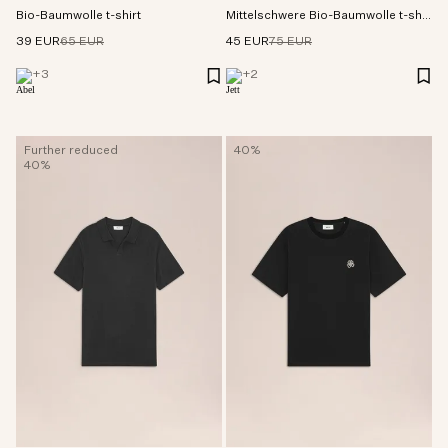
Bio-Baumwolle t-shirt
Mittelschwere Bio-Baumwolle t-shirt
39 EUR
65 EUR
45 EUR
75 EUR
+
3
+
2
Further reduced
40%
40%