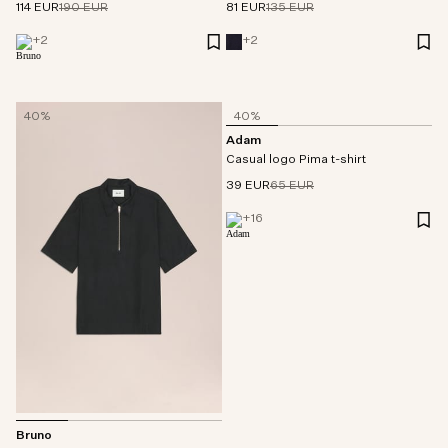
114 EUR
190 EUR
81 EUR
135 EUR
+
2
+
2
40%
40%
Adam
Casual logo Pima t-shirt
39 EUR
65 EUR
+
16
Bruno