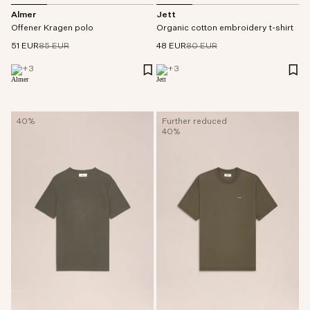
Almer
Jett
Offener Kragen polo
Organic cotton embroidery t-shirt
51 EUR
85 EUR
48 EUR
80 EUR
+
3
+
3
40%
Further reduced
40%