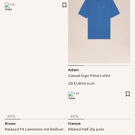
+
8
Adam
Casual logo Pima t-shirt
39 EUR
65 EUR
+
16
40%
40%
Bruno
Hansie
Relaxed Fit Leinenmix mit Reißverschluss polo
Ribbed Half Zip polo