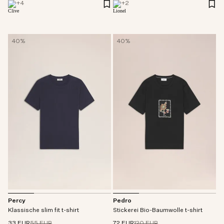
+
4
+
2
40%
40%
Percy
Pedro
Klassische slim fit t-shirt
Stickerei Bio-Baumwolle t-shirt
33 EUR
55 EUR
72 EUR
120 EUR