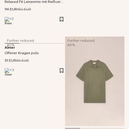
Relaxed Fit Leinenmix mit Reißverschluss polo
114 EUR
190 EUR
+
2
Further reduced
Further reduced
40%
40%
Almer
Offener Kragen polo
51 EUR
85 EUR
+
3