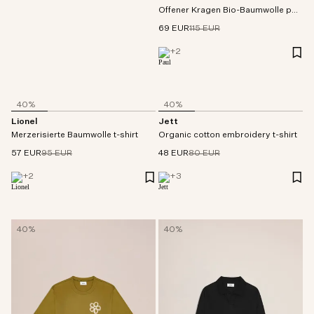
Offener Kragen Bio-Baumwolle polo
69 EUR
115 EUR
+
2
40%
40%
Lionel
Jett
Merzerisierte Baumwolle t-shirt
Organic cotton embroidery t-shirt
57 EUR
95 EUR
48 EUR
80 EUR
+
2
+
3
40%
40%