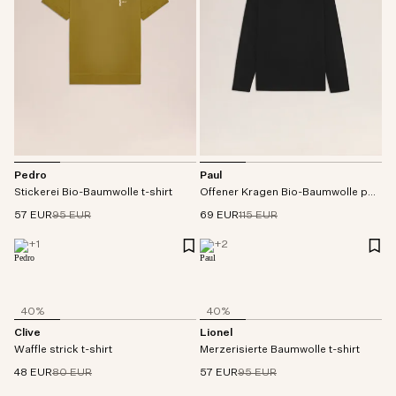
Pedro
Paul
Stickerei Bio-Baumwolle t-shirt
Offener Kragen Bio-Baumwolle polo
57 EUR
95 EUR
69 EUR
115 EUR
+
1
+
2
40%
40%
Clive
Lionel
Waffle strick t-shirt
Merzerisierte Baumwolle t-shirt
48 EUR
80 EUR
57 EUR
95 EUR