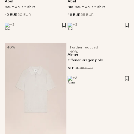
Abel
Abel
Baumwolle t-shirt
Bio-Baumwolle t-shirt
42 EUR
60 EUR
46 EUR
65 EUR
+
3
+
3
40%
Further reduced
40%
Almer
Offener Kragen polo
51 EUR
85 EUR
+
3