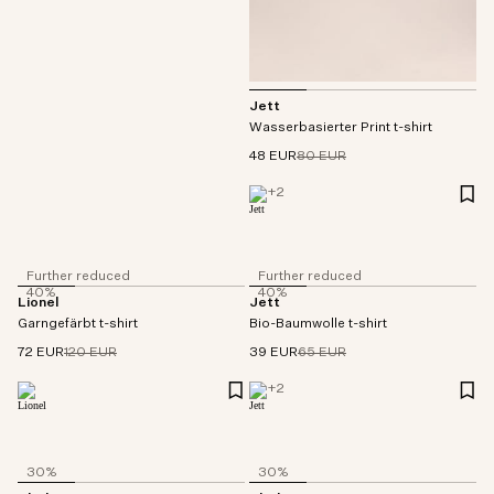
Jett
Wasserbasierter Print t-shirt
48 EUR
80 EUR
+
2
Further reduced
Further reduced
40%
40%
Lionel
Jett
Garngefärbt t-shirt
Bio-Baumwolle t-shirt
72 EUR
120 EUR
39 EUR
65 EUR
+
2
30%
30%