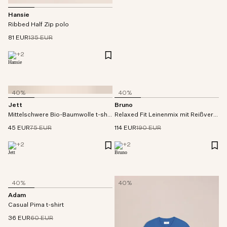
Hansie
Ribbed Half Zip polo
81 EUR
135 EUR
+
2
40%
40%
Jett
Bruno
Mittelschwere Bio-Baumwolle t-shirt
Relaxed Fit Leinenmix mit Reißverschluss polo
45 EUR
75 EUR
114 EUR
190 EUR
+
2
+
2
40%
40%
Adam
Casual Pima t-shirt
36 EUR
60 EUR