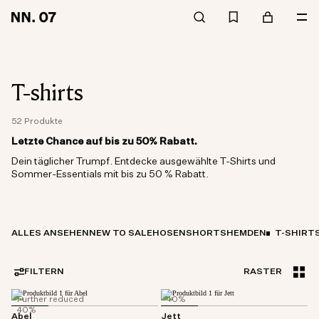
T-shirts
52 Produkte
Letzte Chance auf bis zu 50% Rabatt.
Dein täglicher Trumpf. Entdecke ausgewählte T-Shirts und
Sommer-Essentials mit bis zu 50 % Rabatt.
ALLES ANSEHEN
NEW TO SALE
HOSEN
SHORTS
HEMDEN
T-SHIRT
FILTERN
RASTER
Further reduced
40%
40%
Abel
Jett