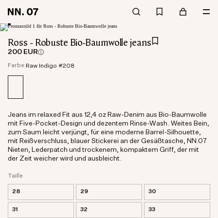
Ross - Robuste Bio-Baumwolle jeans
200 EUR
Farbe:
Raw Indigo #208
Jeans im relaxed Fit aus 12,4 oz Raw-Denim aus Bio-Baumwolle
mit Five-Pocket-Design und dezentem Rinse-Wash. Weites Bein,
zum Saum leicht verjüngt, für eine moderne Barrel-Silhouette,
mit Reißverschluss, blauer Stickerei an der Gesäßtasche, NN.07
Nieten, Lederpatch und trockenem, kompaktem Griff, der mit
der Zeit weicher wird und ausbleicht.
Taille
28
29
30
31
32
33