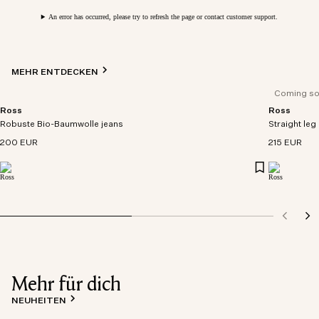
An error has occurred, please try to refresh the page or contact customer support.
MEHR ENTDECKEN
Coming s
Ross
Ross
Robuste Bio-Baumwolle jeans
Straight leg 
200 EUR
215 EUR
Mehr für dich
NEUHEITEN