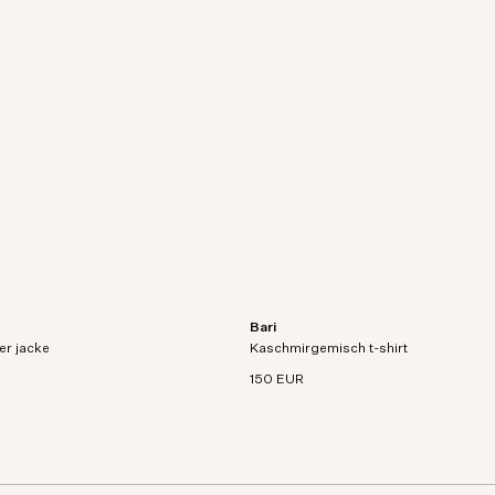
Bari
Jacke aus atmungsaktivem,
Kurzarm-T-Shirt aus Bio-Baumwoll-K
er jacke
d technischem Gewebe.
Kaschmirgemisch t-shirt
Mischstrick.
150 EUR