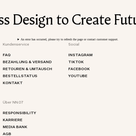
 Design to Create Futu
An error has occurred, please try to refresh the page or contact customer support.
Kundenservice
Social
FAQ
INSTAGRAM
BEZAHLUNG & VERSAND
TIKTOK
RETOUREN & UMTAUSCH
FACEBOOK
BESTELLSTATUS
YOUTUBE
KONTAKT
Über NN.07
RESPONSIBILITY
KARRIERE
MEDIA BANK
AGB