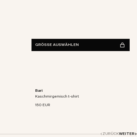
IM GESCHÄFT FINDEN
Verfügbarkeit anzeigen
GRÖSSE AUSWÄHLEN
Bari
aschmir-
Kurzarm-T-Shirt aus Bio-Baumwoll-Kaschmir-
Kaschmirgemisch t-shirt
Mischstrick.
150 EUR
ZURÜCK
WEITER