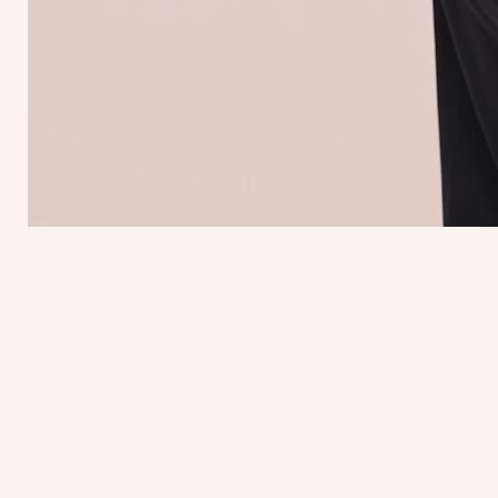
S
M
L
XL
XXL