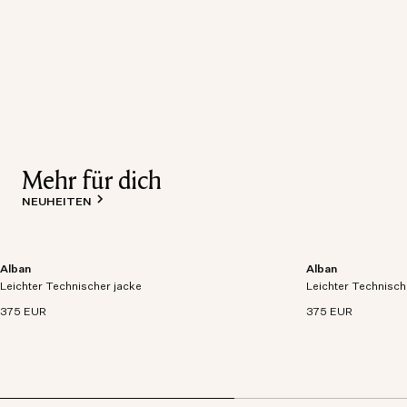
Mehr für dich
NEUHEITEN
Alban
Alban
Leichtgewichtige Jacke aus atmungsaktivem,
Leichtgewichtige 
Leichter Technischer jacke
wasserdichtem und technischem Gewebe.
Leichter Technisch
wasserdichtem un
375 EUR
375 EUR