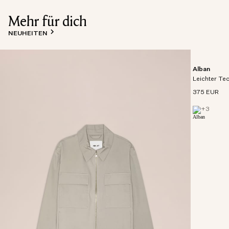
Mehr für dich
NEUHEITEN
Alban
Leichter Te
375 EUR
+
3