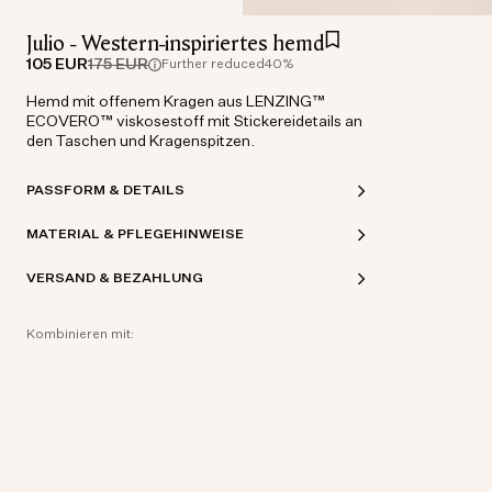
Julio - Western-inspiriertes hemd
105 EUR
175 EUR
Further reduced
40%
Hemd mit offenem Kragen aus LENZING™
ECOVERO™ viskosestoff mit Stickereidetails an
den Taschen und Kragenspitzen.
PASSFORM & DETAILS
MATERIAL & PFLEGEHINWEISE
VERSAND & BEZAHLUNG
Kombinieren mit: