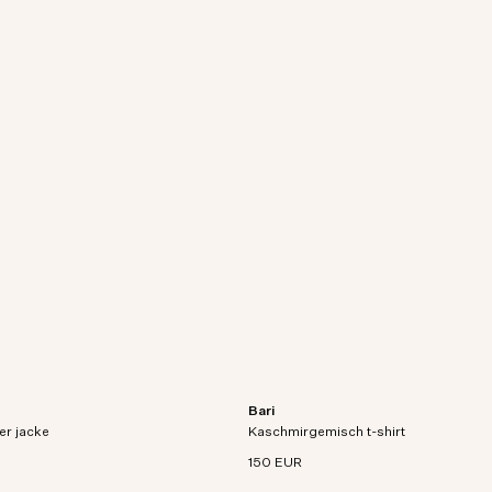
Bari
Jacke aus atmungsaktivem,
Kurzarm-T-Shirt aus Bio-Baumwoll-K
er jacke
d technischem Gewebe.
Kaschmirgemisch t-shirt
Mischstrick.
150 EUR