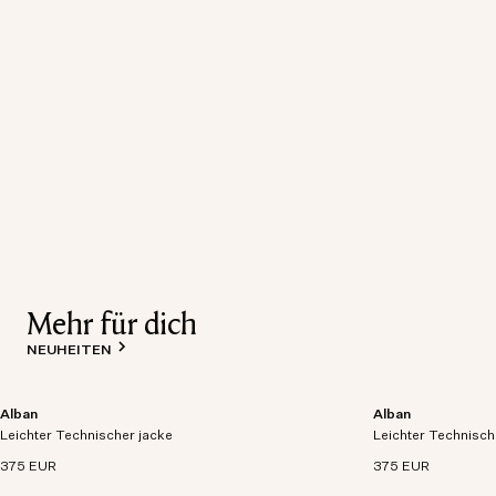
Mehr für dich
NEUHEITEN
Alban
Alban
Leichtgewichtige Jacke aus atmungsaktivem,
Leichtgewichtige 
Leichter Technischer jacke
wasserdichtem und technischem Gewebe.
Leichter Technisch
wasserdichtem un
375 EUR
375 EUR