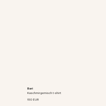
Bari
aschmir-
Kurzarm-T-Shirt aus Bio-Baumwoll-Kaschmir-
Kaschmirgemisch t-shirt
Mischstrick.
150 EUR