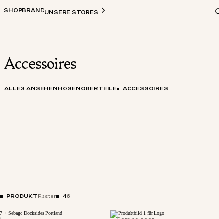
SHOP
BRAND
UNSERE STORES
Accessoires
ALLES ANSEHEN
HOSEN
OBERTEILE
ACCESSOIRES
L
PRODUKT
4
6
Raster