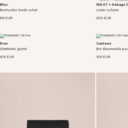
NN.07 + SEBAG
Bloc
NN.07 + Sebago D
Luxuriöser Seidenschal aus leichtem Twill mit
Die NN.07 + SEBA
Bedruckte Seide schal
NN07-Logo- und Fleur-Artwork-Prints.
Leder schuhe
Bootsschuhe verei
mit ikonischem Des
65 EUR
250 EUR
Ever
Canteen
Premium leather belt with nickel-free palladium
Vielseitiger Flasc
Glattleder gürtel
finish buckle and adjustable loop.
Bio-Baumwolle po
Popeline in zylindr
105 EUR
105 EUR