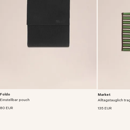
Foldo
Market
Moderne gefaltete Tasche aus recyceltem
Geräumige, rechte
Einstellbar pouch
Polyester-Interlock mit verstellbarem Nylon-
Alltagstauglich tr
Polyester im Inter
Trageriemen.
80 EUR
135 EUR