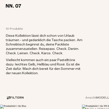
LOCATION:
LOCATION:
GERMANY / DEUTSCH
GERMANY / DEUTSCH
10 Produkte
Diese Kollektion lässt dich schon von Urlaub
träumen - und gedanklich die Tasche packen. Am
Schreibtisch beginnst du, deine Packliste
zusammenzustellen. Reisepass. Check. Denim.
Check. Leinen. Check. Karos. Check.
Vielleicht kommen auch ein paar Pastelltöne
dazu: leichtes Gelb, Hellblau und Rosé. Es ist die
Zeit dafür. Mach dich bereit für den Sommer mit
der neuen Kollektion.
FILTERN
MODEL
Ansicht