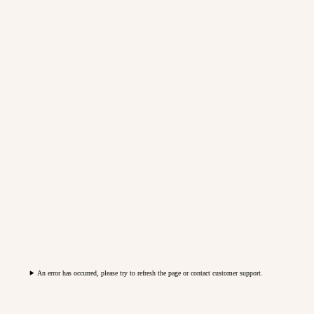
An error has occurred, please try to refresh the page or contact customer support.