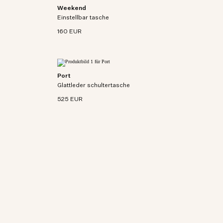
Weekend
vas mit
Geräumiger Weekender aus dicht gewebter Bio-
Einstellbar tasche
Baumwolle.
160 EUR
Port
will mit
Kleine Utility-Satchel aus weichem Rindsleder mit
.
Glattleder schultertasche
Baumwoll-Canvas-Futter.
525 EUR