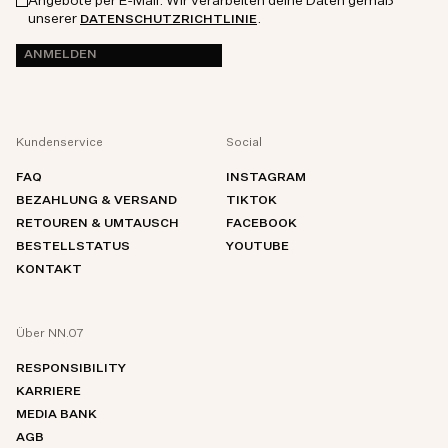
Angebote per E-Mail. Wir verarbeiten deine Daten gemäß
unserer
.
DATENSCHUTZRICHTLINIE
ANMELDEN
Kundenservice
Social
FAQ
INSTAGRAM
BEZAHLUNG & VERSAND
TIKTOK
RETOUREN & UMTAUSCH
FACEBOOK
BESTELLSTATUS
YOUTUBE
KONTAKT
Über NN.07
RESPONSIBILITY
KARRIERE
MEDIA BANK
AGB