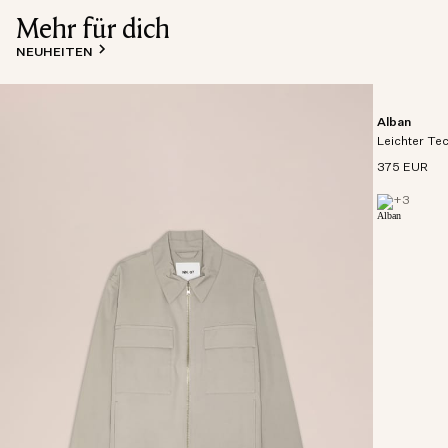
Mehr für dich
NEUHEITEN
Alban
Leichter Te
375 EUR
+
3