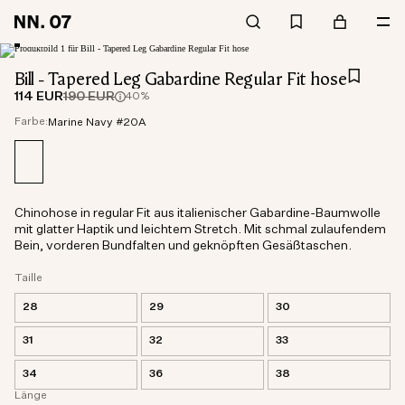
Bill - Tapered Leg Gabardine Regular Fit hose
114 EUR
190 EUR
40%
Farbe:
Marine Navy #20A
Chinohose in regular Fit aus italienischer Gabardine-Baumwolle
mit glatter Haptik und leichtem Stretch. Mit schmal zulaufendem
Bein, vorderen Bundfalten und geknöpften Gesäßtaschen.
Taille
28
29
30
31
32
33
34
36
38
Länge