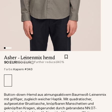
Asher - Leinenmix hemd
90 EUR
150 EUR
Further reduced
40%
Farbe:
Kapern #343
Button-down-Hemd aus atmungsaktivem Baumwoll-Leinenmix
mit griffiger, zugleich weicher Haptik. Mit quadratischer,
aufgesetzter Brusttasche, knöpfbaren Manschetten und
geknöpften Kragen, abgerundet durch gebrandete NN.07-