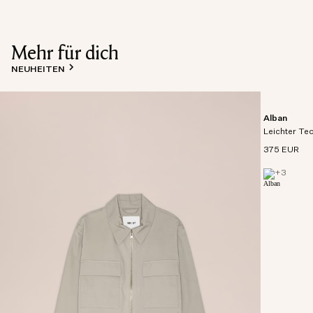
Mehr für dich
NEUHEITEN
Alban
Leichter Te
375 EUR
+
3